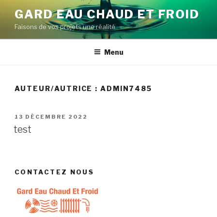
Aller
GARD EAU CHAUD ET FROID
au
Faisons de vos projets une réalité
contenu
principal
Menu
AUTEUR/AUTRICE :
ADMIN7485
PUBLIÉ
13 DÉCEMBRE 2022
LE
test
CONTACTEZ NOUS