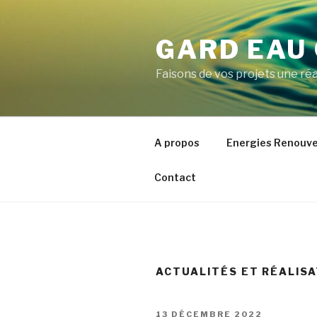
Aller
au
GARD EAU 
contenu
principal
Faisons de vos projets une réa
A propos
Energies Renouve
Contact
ACTUALITÉS ET RÉALIS
PUBLIÉ
13 DÉCEMBRE 2022