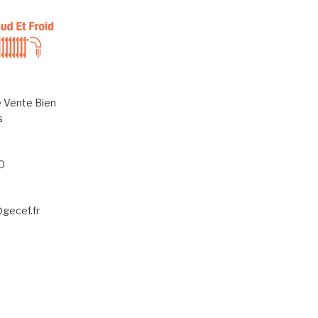
 Vente Bien
s
0
@gecef.fr