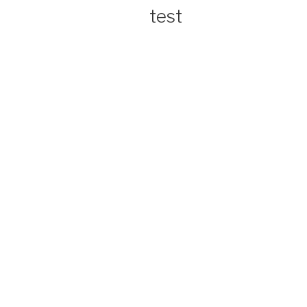
LE
test